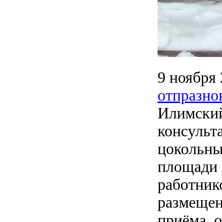
9 ноября
отпразно
Илимский
консульт
цокольны
площади 
работник
размещен
приёма, 