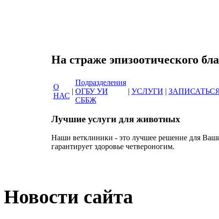
Сеть ветеринарны
На страже эпизоотиче
Подразделения
О
|
ОГБУ УИ
|
УСЛУГИ
|
ЗАПИСАТЬС
НАС
СББЖ
Лучшие услуги для животных
Наши ветклиники - это лучшее решение для Ваш
гарантирует здоровье четвероногим.
Новости сайта