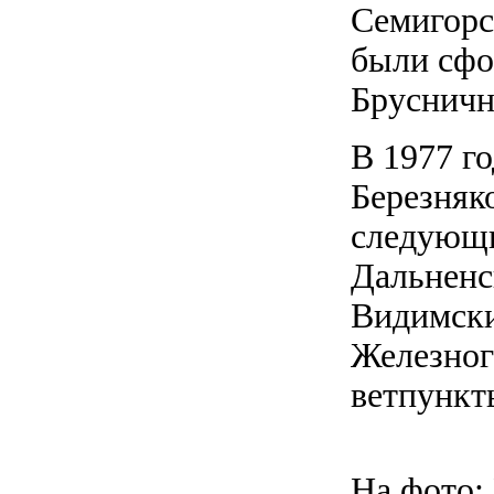
Семигорс
были сфо
Брусничн
В 1977 г
Березняк
следующи
Дальненс
Видимски
Железног
ветпункт
На фото: