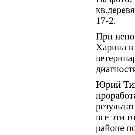
кв.деревя
17-2.
При непо
Харина в
ветерина
диагност
Юрий Тим
проработ
результа
все эти 
районе п