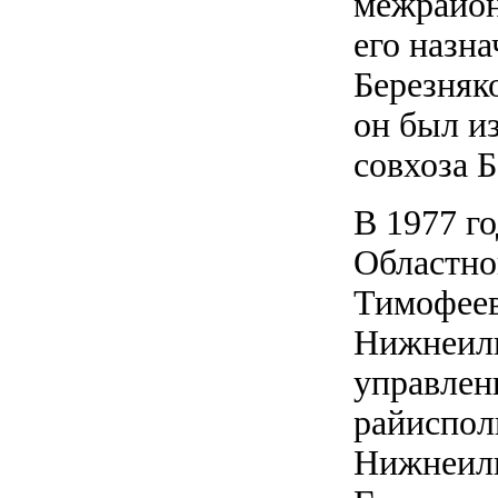
межрайон
его назн
Березняк
он был и
совхоза 
В 1977 г
Областно
Тимофеев
Нижнеили
управлен
райиспол
Нижнеили