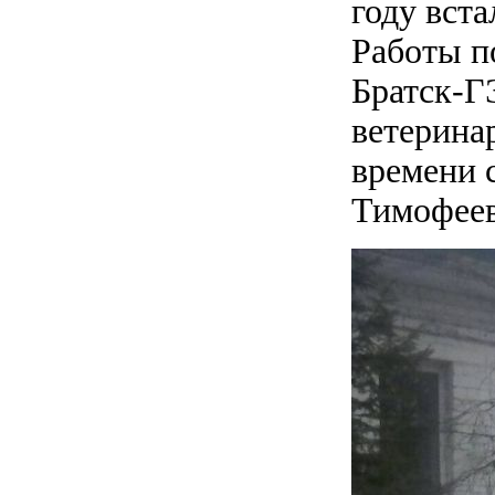
году вст
Работы п
Братск-Г
ветерина
времени 
Тимофее