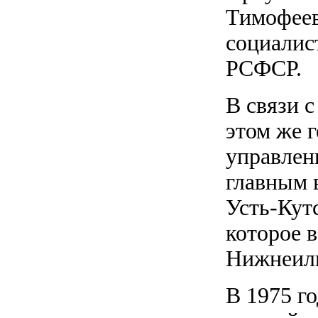
Тимофеев
социалис
РСФСР.
В связи 
этом же 
управлени
главным 
Усть-Кут
которое 
Нижнеили
В 1975 го