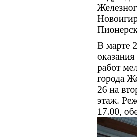
Железног
Новоигир
Пионерск
В марте 
оказания
работ ме
города Ж
26 на вто
этаж. Реж
17.00, об