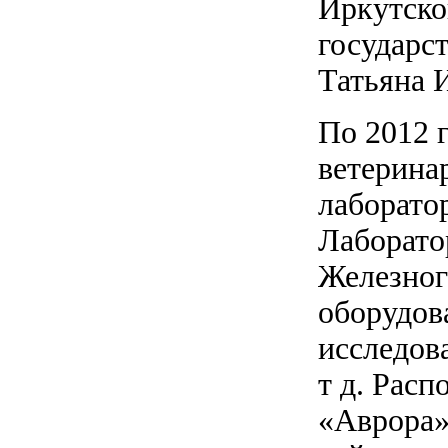
Иркутско
государс
Татьяна 
По 2012 
ветерина
лаборато
Лаборато
Железно
оборудов
исследов
т д. Расп
«Аврора»