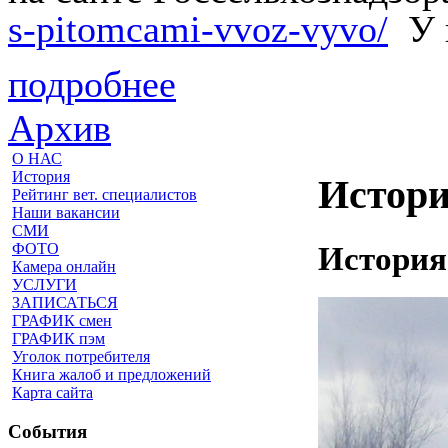
s-pitomcami-vvoz-vyvo/
У 
подробнее
Архив
О НАС
История
Истор
Рейтинг вет. специалистов
Наши вакансии
СМИ
История
ФОТО
Камера онлайн
УСЛУГИ
ЗАПИСАТЬСЯ
ГРАФИК смен
ГРАФИК пэм
Уголок потребителя
Книга жалоб и предложений
Карта сайта
События