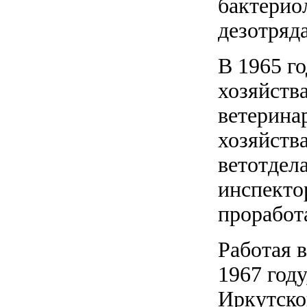
бактерио
дезотряда
В 1965 г
хозяйств
ветерина
хозяйств
ветотдел
инспекто
проработа
Работая в
1967 год
Иркутско