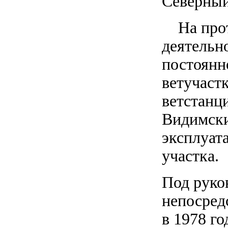
Северный,
На протя
деятельн
постоянн
ветучастк
ветстанц
Видимски
эксплуат
участка.
Под руко
непосред
в 1978 го