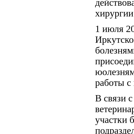
действов
хирургии
1 июля 2
Иркутско
болезням
присоеди
юолезням
работы с 
В связи 
ветерина
участки 
подразде