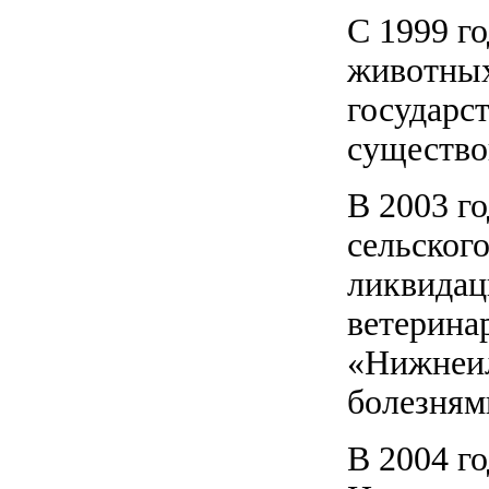
С 1999 г
животных
государс
существов
В 2003 г
сельског
ликвидац
ветерина
«Нижнеил
болезням
В 2004 г