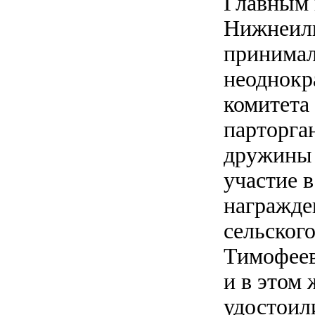
Главным 
Нижнеили
принимал
неоднокр
комитета
парторга
дружины 
участие 
награжде
сельского
Тимофеев
и в этом
удостоил