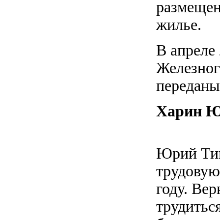
размеще
жилье.
В апреле 
Железног
переданы
Харин Ю
Юрий Тим
трудовую
году. Ве
трудитьс