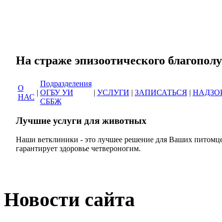
Сеть ветеринарных кли
На страже эпизоотическог
Подразделения
О
|
ОГБУ УИ
|
УСЛУГИ
|
ЗАПИСАТЬСЯ
|
НАДЗО
НАС
СББЖ
Лучшие услуги для животных
Наши ветклиники - это лучшее решение для Ваших питомце
гарантирует здоровье четвероногим.
Новости сайта