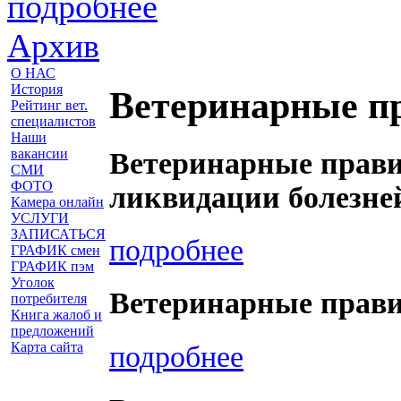
подробнее
Архив
О НАС
История
Ветеринарные п
Рейтинг вет.
специалистов
Наши
вакансии
Ветеринарные прави
СМИ
ФОТО
ликвидации болезне
Камера онлайн
УСЛУГИ
ЗАПИСАТЬСЯ
подробнее
ГРАФИК смен
ГРАФИК пэм
Уголок
Ветеринарные прави
потребителя
Книга жалоб и
предложений
Карта сайта
подробнее