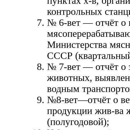
пунктах х-в, орган
контрольных станц
№ 6-вет — отчёт о в
мясоперерабатыва
Министерства мяс
СССР (квартальный
№ 7-вет — отчёт о 
животных, выявленн
водным транспорто
№8-вет—отчёт о вет
продукции жив-ва 
(полугодовой);