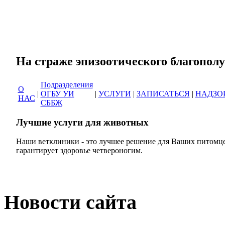
Сеть ветеринарных кли
На страже эпизоотическог
Подразделения
О
|
ОГБУ УИ
|
УСЛУГИ
|
ЗАПИСАТЬСЯ
|
НАДЗО
НАС
СББЖ
Лучшие услуги для животных
Наши ветклиники - это лучшее решение для Ваших питомце
гарантирует здоровье четвероногим.
Новости сайта