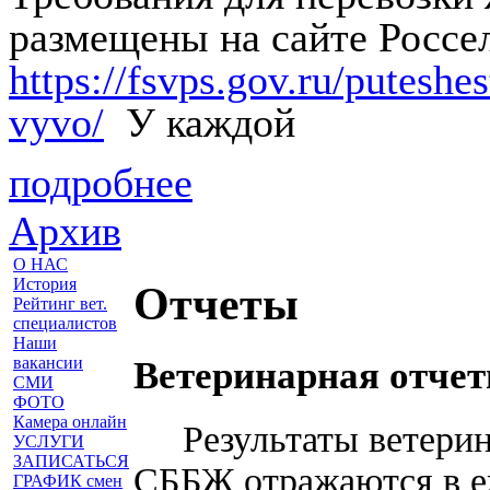
размещены на сайте Россе
https://fsvps.gov.ru/putesh
vyvo/
У каждой
подробнее
Архив
О НАС
История
Отчеты
Рейтинг вет.
специалистов
Наши
вакансии
Ветеринарная отчет
СМИ
ФОТО
Камера онлайн
Результаты ветерин
УСЛУГИ
ЗАПИСАТЬСЯ
СББЖ отражаются в е
ГРАФИК смен