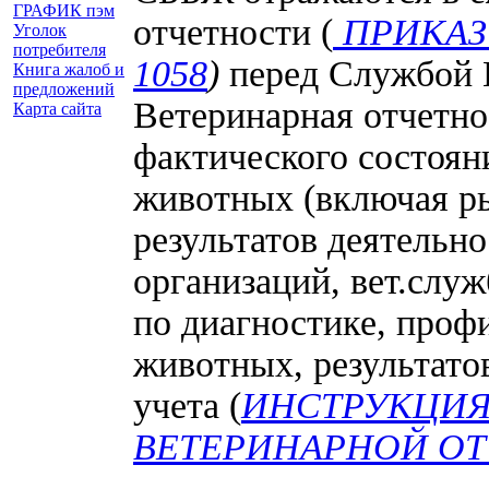
ГРАФИК пэм
отчетности (
ПРИКАЗ
Уголок
потребителя
1058
)
перед Службой 
Книга жалоб и
предложений
Ветеринарная отчетно
Карта сайта
фактического состоян
животных (включая ры
результатов деятельно
организаций, вет.слу
по диагностике, проф
животных, результатов
учета (
ИНСТРУКЦИЯ
ВЕТЕРИНАРНОЙ ОТЧ