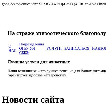
google-site-verification=XFXnYXwPLq-CmTQXClu1ch-1tvdYh
Сеть ветеринарных кли
На страже эпизоотическог
Подразделения
О
|
ОГБУ УИ
|
УСЛУГИ
|
ЗАПИСАТЬСЯ
|
НАДЗО
НАС
СББЖ
Лучшие услуги для животных
Наши ветклиники - это лучшее решение для Ваших питомце
гарантирует здоровье четвероногим.
Новости сайта