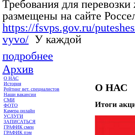
Требования для перевозки
размещены на сайте Россе
https://fsvps.gov.ru/putesh
vyvo/
У каждой
подробнее
Архив
О НАС
История
О НАС
Рейтинг вет. специалистов
Наши вакансии
СМИ
Итоги акци
ФОТО
Камера онлайн
УСЛУГИ
ЗАПИСАТЬСЯ
ГРАФИК смен
ГРАФИК пэм