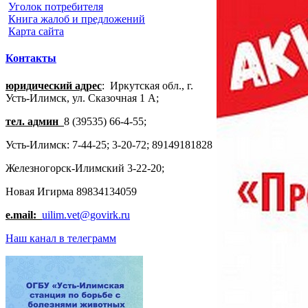
Уголок потребителя
Книга жалоб и предложений
Карта сайта
Контакты
юридический адрес
: Иркутская обл., г.
Усть-Илимск, ул. Сказочная 1 А;
тел. админ
8 (39535) 66-4-55;
Усть-Илимск: 7-44-25; 3-20-72; 89149181828
Железногорск-Илимский 3-22-20;
Новая Игирма 89834134059
e.mail:
uilim.vet@govirk.ru
Наш канал в телеграмм