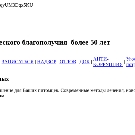
wrlqyUM3Dqx5KU
еринарных клиник ОГБУ "Усть-Илимс
зоотического благополучия б
АНТИ-
Уго
|
ЗАПИСАТЬСЯ
|
НАДЗОР
|
ОТЛОВ
|
ДОК
|
|
КОРРУПЦИЯ
пот
ных
ешение для Ваших питомцев. Современные методы лечения, нов
им.