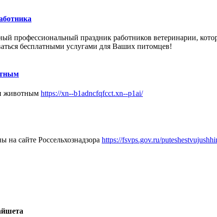
работника
ный
профессиональный праздник
работников
ветеринарии, кото
ваться бесплатными услугами для Ваших питомцев!
отным
щи животным
https://xn--b1adncfqfcct.xn--p1ai/
ы на сайте Россельхознадзора
https://fsvps.gov.ru/puteshestvujush
айшета