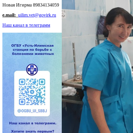
Новая Игирма 89834134059
e.mail:
uilim.vet@govirk.ru
Наш канал в телеграмм