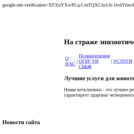
google-site-verification=XFXnYXwPLq-CmTQXClu1ch-1tvdYh
Сеть вет
На страже эпи
Подразделения
О
|
ОГБУ УИ
|
УСЛУГИ
НАС
СББЖ
Лучшие услуги для живот
Наши ветклиники - это лучшее р
гарантирует здоровье четвероног
Новости сайта