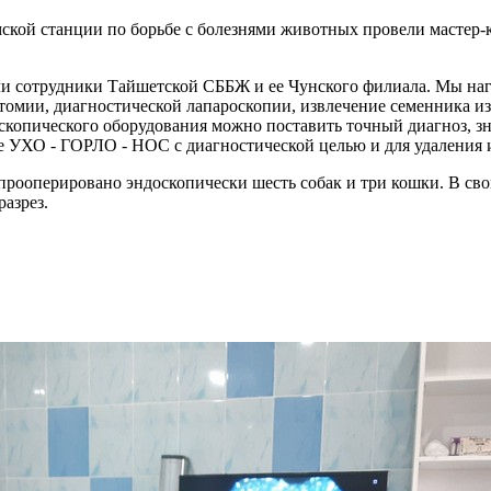
ской станции по борьбе с болезнями животных провели мастер-к
и сотрудники Тайшетской СББЖ и ее Чунского филиала. Мы на
томии, диагностической лапароскопии, извлечение семенника 
скопического оборудования можно поставить точный диагноз, з
е УХО - ГОРЛО - НОС с диагностической целью и для удаления и
 прооперировано эндоскопически шесть собак и три кошки. В св
разрез.