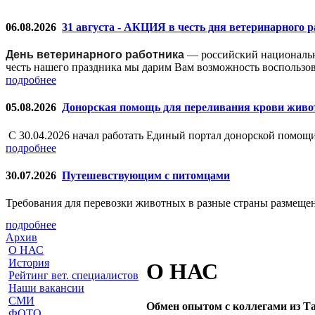
06.08.2026
31 августа - АКЦИЯ в честь дня ветеринарного 
День ветеринарного работника
— российский националь
честь нашего праздника мы дарим Вам возможность воспользо
подробнее
05.08.2026
Донорская помощь для переливания крови жив
С 30.04.2026 начал работать Единый портал донорской помо
подробнее
30.07.2026
Путешевствующим с питомцами
Требования для перевозки животных в разные страны размещен
подробнее
Архив
О НАС
История
О НАС
Рейтинг вет. специалистов
Наши вакансии
СМИ
Обмен опытом с коллегами из Т
ФОТО