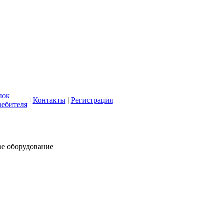
кая СББЖ"
олее 50 лет
лок
|
Контакты
|
Регистрация
ребителя
ое оборудование