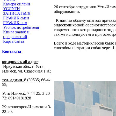
Камера онлайн
26 сентября сотрудники Усть-Илим
УСЛУГИ
оборудовании.
ЗАПИСАТЬСЯ
ГРАФИК смен
К нам по обмену опытом приехал
ГРАФИК пэм
эндоскопической овариогистероэк
Уголок потребителя
современного ветеринарного эндо
Книга жалоб и
так же используют его при осмотр
предложений
Карта сайта
Всего в ходе мастер-классов было
способом кастрации собак через 1 
Контакты
юридический адрес
:
Иркутская обл., г. Усть-
Илимск, ул. Сказочная 1 А;
тел. админ
8 (39535) 66-4-
55;
Усть-Илимск: 7-44-25; 3-20-
72; 89149181828
Железногорск-Илимский 3-
22-20;