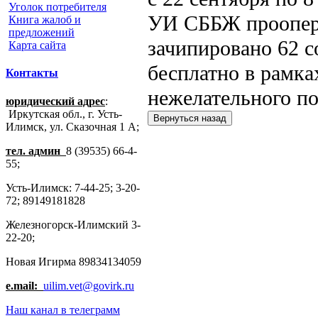
Уголок потребителя
УИ СББЖ проопери
Книга жалоб и
предложений
зачипировано 62 с
Карта сайта
бесплатно в рамк
Контакты
нежелательного по
юридический адрес
:
Иркутская обл., г. Усть-
Илимск, ул. Сказочная 1 А;
тел. админ
8 (39535) 66-4-
55;
Усть-Илимск: 7-44-25; 3-20-
72; 89149181828
Железногорск-Илимский 3-
22-20;
Новая Игирма 89834134059
e.mail:
uilim.vet@govirk.ru
Наш канал в телеграмм