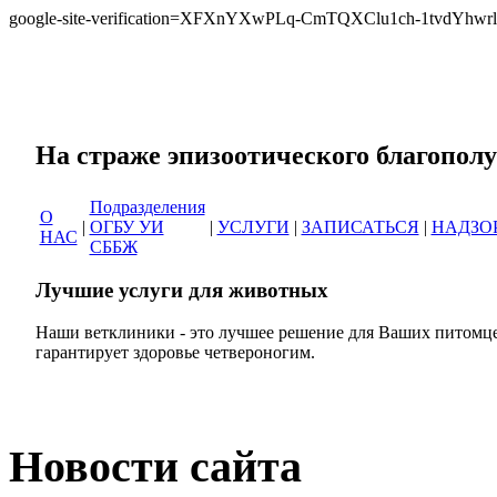
google-site-verification=XFXnYXwPLq-CmTQXClu1ch-1tvdYh
Сеть ветеринарных кли
На страже эпизоотическог
Подразделения
О
|
ОГБУ УИ
|
УСЛУГИ
|
ЗАПИСАТЬСЯ
|
НАДЗО
НАС
СББЖ
Лучшие услуги для животных
Наши ветклиники - это лучшее решение для Ваших питомце
гарантирует здоровье четвероногим.
Новости сайта