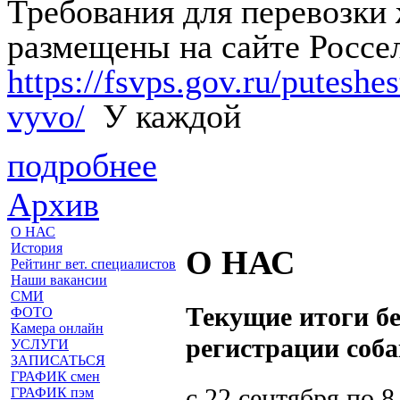
Требования для перевозки
размещены на сайте Россе
https://fsvps.gov.ru/putesh
vyvo/
У каждой
подробнее
Архив
О НАС
История
О НАС
Рейтинг вет. специалистов
Наши вакансии
СМИ
Текущие итоги бе
ФОТО
Камера онлайн
регистрации соба
УСЛУГИ
ЗАПИСАТЬСЯ
ГРАФИК смен
с 22 сентября по 
ГРАФИК пэм