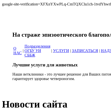
google-site-verification=XFXnYXwPLq-CmTQXClu1ch-1tvdYh
Сеть ветеринарных кл
На страже эпизоотическо
Подразделения
О
|
ОГБУ УИ
|
УСЛУГИ
|
ЗАПИСАТЬСЯ
|
НАД
НАС
СББЖ
Лучшие услуги для животных
Наши ветклиники - это лучшее решение для Ваших пито
гарантирует здоровье четвероногим.
Новости сайта