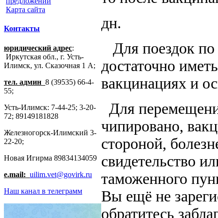
предложений
Карта сайта
дн.
Контакты
Для поездок по 
юридический адрес
:
Иркутская обл., г. Усть-
достаточно иметь
Илимск, ул. Сказочная 1 А;
вакцинациях и ос
тел. админ
8 (39535) 66-4-
55;
Для перемещения
Усть-Илимск: 7-44-25; 3-20-
72; 89149181828
чипировано, вак
Железногорск-Илимский 3-
стороной, болез
22-20;
свидетельство и
Новая Игирма 89834134059
e.mail:
uilim.vet@govirk.ru
таможенного пунк
Наш канал в телеграмм
Вы ещё не зарег
обратитесь забла