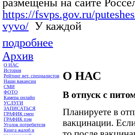
размещены на сайте Россе
https://fsvps.gov.ru/putesh
vyvo/
У каждой
подробнее
Архив
О НАС
История
О НАС
Рейтинг вет. специалистов
Наши вакансии
СМИ
В отпуск с пито
ФОТО
Камера онлайн
УСЛУГИ
ЗАПИСАТЬСЯ
Планируете в от
ГРАФИК смен
ГРАФИК пэм
вакцинации. Если
Уголок потребителя
Книга жалоб и
то после вакцина