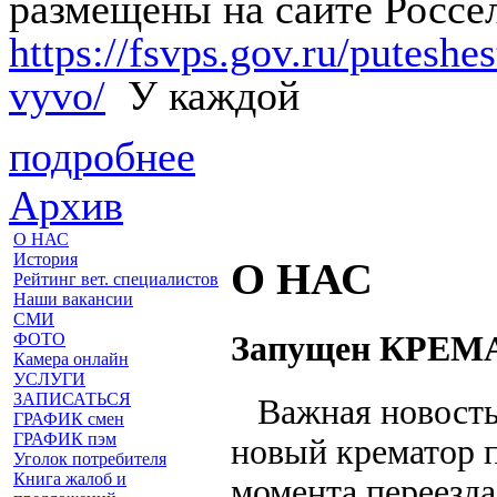
размещены на сайте Россе
https://fsvps.gov.ru/putesh
vyvo/
У каждой
подробнее
Архив
О НАС
История
О НАС
Рейтинг вет. специалистов
Наши вакансии
СМИ
Запущен КРЕМА
ФОТО
Камера онлайн
УСЛУГИ
ЗАПИСАТЬСЯ
Важная новость!
ГРАФИК смен
ГРАФИК пэм
новый крематор 
Уголок потребителя
Книга жалоб и
момента переезда