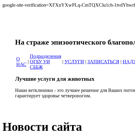
google-site-verification=XFXnYXwPLq-CmTQXClu1ch-1tvdYh
Сеть ветеринарных кл
На страже эпизоотическо
Подразделения
О
|
ОГБУ УИ
|
УСЛУГИ
|
ЗАПИСАТЬСЯ
|
НАД
НАС
СББЖ
Лучшие услуги для животных
Наши ветклиники - это лучшее решение для Ваших пито
гарантирует здоровье четвероногим.
Новости сайта