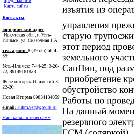
предложений
Карта сайта
изъятия из опера
Контакты
управления прежн
юридический адрес
:
старую трупосжи
Иркутская обл., г. Усть-
Илимск, ул. Сказочная 1 А;
этот период про
тел. админ
8 (39535) 66-4-
земельного участ
55;
СанПин, под разм
Усть-Илимск: 7-44-25; 3-20-
72; 89149181828
приобретение кре
Железногорск-Илимский 3-
22-20;
обустройство кон
Новая Игирма 89834134059
Работы по провед
e.mail:
uilim.vet@govirk.ru
На данный момент
Наш канал в телеграмм
резервного элект
ГСМ (соляркой).