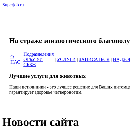
Superjob.ru
Сеть ветеринарных кли
На страже эпизоотическог
Подразделения
О
|
ОГБУ УИ
|
УСЛУГИ
|
ЗАПИСАТЬСЯ
|
НАДЗО
НАС
СББЖ
Лучшие услуги для животных
Наши ветклиники - это лучшее решение для Ваших питомце
гарантирует здоровье четвероногим.
Новости сайта