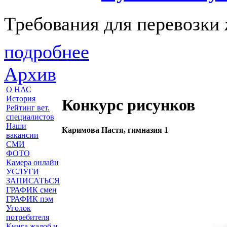
Требования для перевозки
подробнее
Архив
О НАС
История
Конкурс рисунков
Рейтинг вет.
специалистов
Наши
Каримова Настя, гимназия 1
вакансии
СМИ
ФОТО
Камера онлайн
УСЛУГИ
ЗАПИСАТЬСЯ
ГРАФИК смен
ГРАФИК пэм
Уголок
потребителя
Книга жалоб и