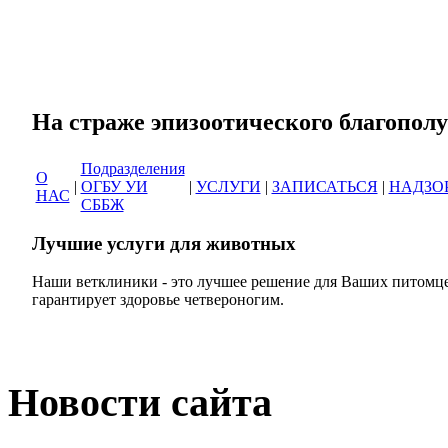
Сеть ветеринарных кли
На страже эпизоотическог
Подразделения
О
|
ОГБУ УИ
|
УСЛУГИ
|
ЗАПИСАТЬСЯ
|
НАДЗО
НАС
СББЖ
Лучшие услуги для животных
Наши ветклиники - это лучшее решение для Ваших питомце
гарантирует здоровье четвероногим.
Новости сайта