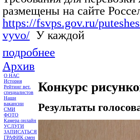
размещены на сайте Россе
https://fsvps.gov.ru/putesh
vyvo/
У каждой
подробнее
Архив
О НАС
История
Конкурс рисунко
Рейтинг вет.
специалистов
Наши
вакансии
Результаты голосов
СМИ
ФОТО
Камера онлайн
УСЛУГИ
ЗАПИСАТЬСЯ
ГРАФИК смен