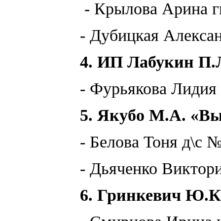
- Крылова Арина г
- Дубицкая Алексан
4. ИП Лабукин П.
- Фурьякова Лидия
5. Якубо М.А. «В
- Белова Тоня д\с №
- Дьяченко Викто
6. Гринкевич Ю.К