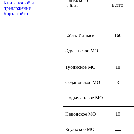
Илимского
Книга жалоб и
всего
района
предложений
Карта сайта
г.Усть-Илимск
169
Эдучанское МО
––
Тубинское МО
18
Седановское МО
3
Подъеланское МО
––
Невонское МО
10
Кеульское МО
––