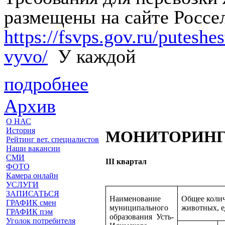
размещены на сайте Россе
https://fsvps.gov.ru/putesh
vyvo/
У каждой
подробнее
Архив
О НАС
История
МОНИТОРИНГ б
Рейтинг вет. специалистов
Наши вакансии
СМИ
III квартал
ФОТО
Камера онлайн
УСЛУГИ
ЗАПИСАТЬСЯ
Наименование
Общее колич
ГРАФИК смен
муниципального
животных, е
ГРАФИК пэм
образования Усть-
Уголок потребителя