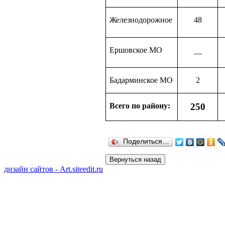
Железнодорожное
48
Ершовское МО
––
Бадарминское МО
2
Всего по району:
250
Поделиться…
дизайн сайтов - Art.siteedit.ru