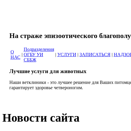
Сеть ветеринарных кли
На страже эпизоотическог
Подразделения
О
|
ОГБУ УИ
|
УСЛУГИ
|
ЗАПИСАТЬСЯ
|
НАДЗО
НАС
СББЖ
Лучшие услуги для животных
Наши ветклиники - это лучшее решение для Ваших питомце
гарантирует здоровье четвероногим.
Новости сайта