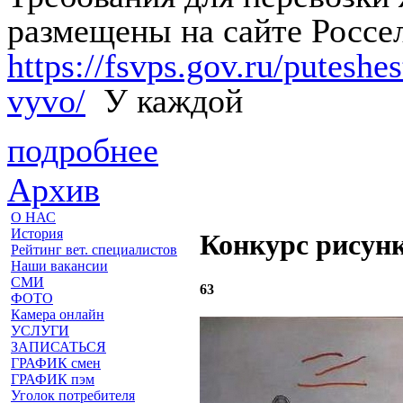
размещены на сайте Россе
https://fsvps.gov.ru/putesh
vyvo/
У каждой
подробнее
Архив
О НАС
История
Конкурс рисун
Рейтинг вет. специалистов
Наши вакансии
СМИ
63
ФОТО
Камера онлайн
УСЛУГИ
ЗАПИСАТЬСЯ
ГРАФИК смен
ГРАФИК пэм
Уголок потребителя