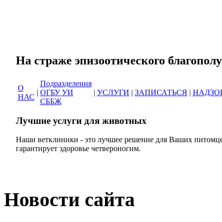
Сеть ветеринарных кли
На страже эпизоотическог
Подразделения
О
|
ОГБУ УИ
|
УСЛУГИ
|
ЗАПИСАТЬСЯ
|
НАДЗО
НАС
СББЖ
Лучшие услуги для животных
Наши ветклиники - это лучшее решение для Ваших питомце
гарантирует здоровье четвероногим.
Новости сайта