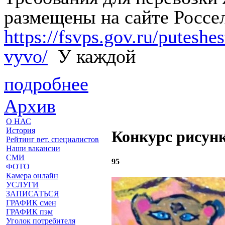
размещены на сайте Россе
https://fsvps.gov.ru/putesh
vyvo/
У каждой
подробнее
Архив
О НАС
История
Конкурс рисун
Рейтинг вет. специалистов
Наши вакансии
СМИ
95
ФОТО
Камера онлайн
УСЛУГИ
ЗАПИСАТЬСЯ
ГРАФИК смен
ГРАФИК пэм
Уголок потребителя