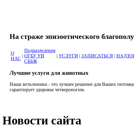
Сеть ветеринарных кли
На страже эпизоотическог
Подразделения
О
|
ОГБУ УИ
|
УСЛУГИ
|
ЗАПИСАТЬСЯ
|
НАДЗО
НАС
СББЖ
Лучшие услуги для животных
Наши ветклиники - это лучшее решение для Ваших питомце
гарантирует здоровье четвероногим.
Новости сайта