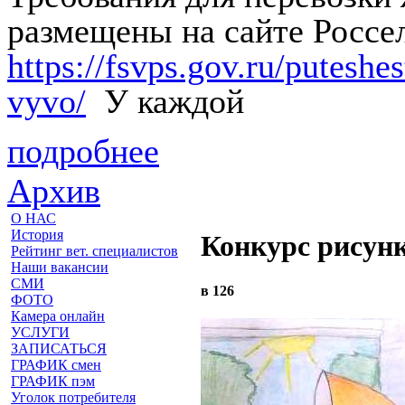
размещены на сайте Россе
https://fsvps.gov.ru/putesh
vyvo/
У каждой
подробнее
Архив
О НАС
История
Конкурс рисун
Рейтинг вет. специалистов
Наши вакансии
СМИ
в 126
ФОТО
Камера онлайн
УСЛУГИ
ЗАПИСАТЬСЯ
ГРАФИК смен
ГРАФИК пэм
Уголок потребителя