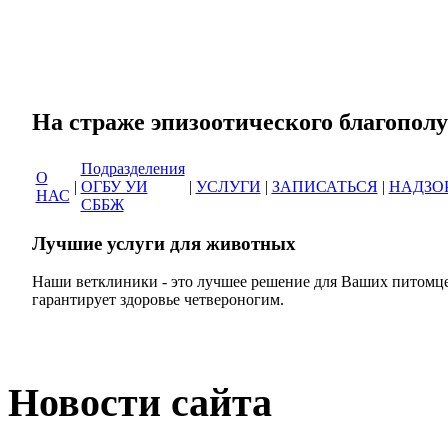
Сеть ветеринарных кли
На страже эпизоотическог
Подразделения
О
|
ОГБУ УИ
|
УСЛУГИ
|
ЗАПИСАТЬСЯ
|
НАДЗО
НАС
СББЖ
Лучшие услуги для животных
Наши ветклиники - это лучшее решение для Ваших питомце
гарантирует здоровье четвероногим.
Новости сайта