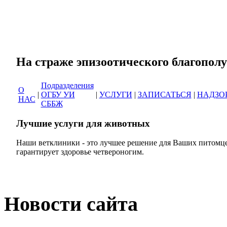
Сеть ветеринарных кли
На страже эпизоотическог
Подразделения
О
|
ОГБУ УИ
|
УСЛУГИ
|
ЗАПИСАТЬСЯ
|
НАДЗО
НАС
СББЖ
Лучшие услуги для животных
Наши ветклиники - это лучшее решение для Ваших питомце
гарантирует здоровье четвероногим.
Новости сайта