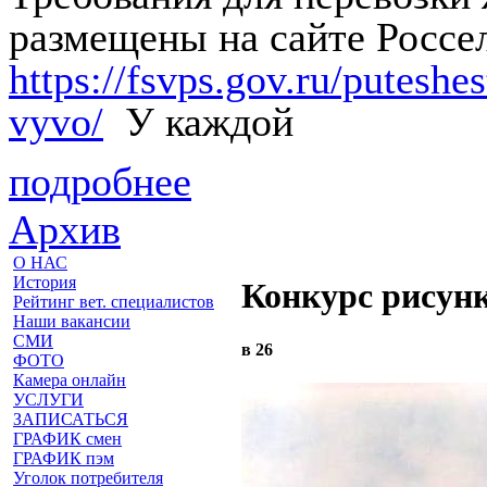
размещены на сайте Россе
https://fsvps.gov.ru/putesh
vyvo/
У каждой
подробнее
Архив
О НАС
История
Конкурс рисун
Рейтинг вет. специалистов
Наши вакансии
СМИ
в 26
ФОТО
Камера онлайн
УСЛУГИ
ЗАПИСАТЬСЯ
ГРАФИК смен
ГРАФИК пэм
Уголок потребителя