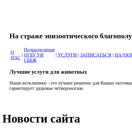
Сеть ветеринарных кли
На страже эпизоотическог
Подразделения
О
|
ОГБУ УИ
|
УСЛУГИ
|
ЗАПИСАТЬСЯ
|
НАДЗО
НАС
СББЖ
Лучшие услуги для животных
Наши ветклиники - это лучшее решение для Ваших питомце
гарантирует здоровье четвероногим.
Новости сайта