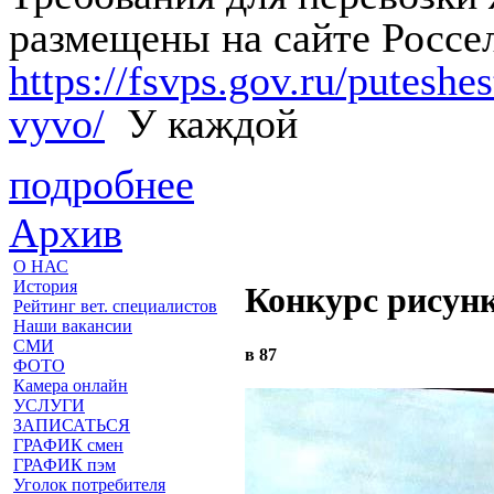
размещены на сайте Россе
https://fsvps.gov.ru/putesh
vyvo/
У каждой
подробнее
Архив
О НАС
История
Конкурс рисун
Рейтинг вет. специалистов
Наши вакансии
СМИ
в 87
ФОТО
Камера онлайн
УСЛУГИ
ЗАПИСАТЬСЯ
ГРАФИК смен
ГРАФИК пэм
Уголок потребителя